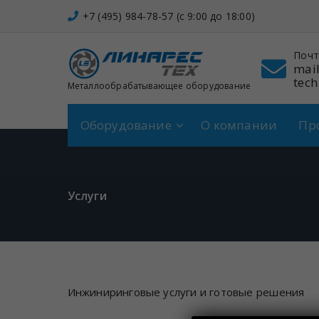
Перейти
+7 (495) 984-78-57 (c 9:00 до 18:00)
к
содержимому
он
Адрес
Почт
 984-78-57
Щербинка,
mail
Спортивная, 7
tech
Металлообрабатывающее оборудование
Оборудование
О компании
Пр
Услуги
Инжиниринговые услуги и готовые решения