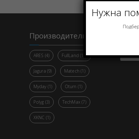
Нужна по
Подбер
Производители
Кате
Select 
ARES
(4)
FullLand
(13)
Jagura
(9)
Matech
(1)
Myday
(1)
Oturn
(1)
Polyg
(3)
TechMax
(7)
XKNC
(1)