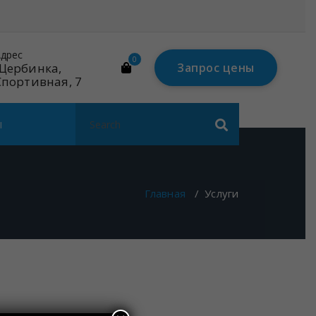
дрес
Почта
0
Щербинка,
mail@linares-
Запрос цены
Спортивная, 7
tech.ru
Search
ы
for:
Главная
/
Услуги