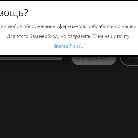
мощь?
ём любое оборудование сферы металлообработки по Вашей 
гории товаров
Поиск по каталогу
Для этого Вам необходимо отправить ТЗ на нашу почту:
linares@bk.ru
a category
Sea
Search
for: