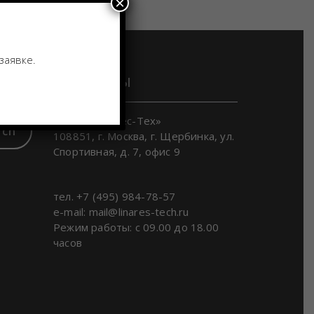
×
заявке.
Контакты
ООО «Линарес-Тех»
rch
108851, г. Москва, г. Щербинка, ул.
Спортивная, д. 7, офис 9
тел. +7 (495) 984-78-57
e-mail: mail@linares-tech.ru
Режим работы: с 09.00 до 18.00
часов