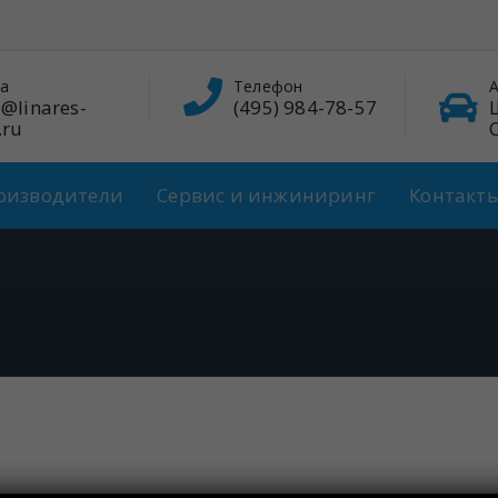
а
Телефон
А
@linares-
(495) 984-78-57
.ru
оизводители
Сервис и инжиниринг
Контакт