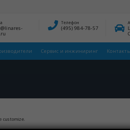
а
Телефон
А
@linares-
(495) 984-78-57
.ru
оизводители
Сервис и инжиниринг
Контакт
e customize.