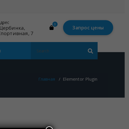
дрес
Почта
0
Щербинка,
mail@linares-
Запрос цены
Спортивная, 7
tech.ru
Search
ы
for:
Главная
/
Elementor Plugin