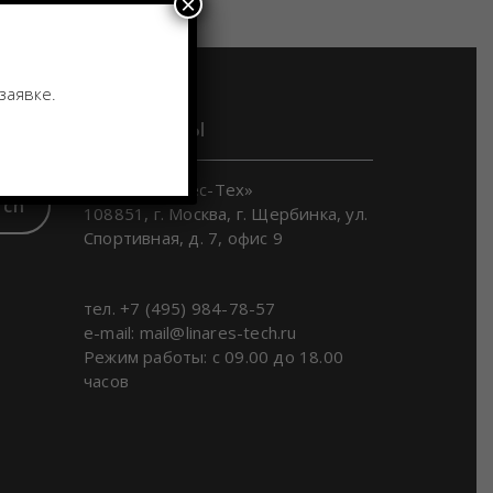
×
заявке.
Контакты
ООО «Линарес-Тех»
rch
108851, г. Москва, г. Щербинка, ул.
Спортивная, д. 7, офис 9
тел. +7 (495) 984-78-57
e-mail: mail@linares-tech.ru
Режим работы: с 09.00 до 18.00
часов