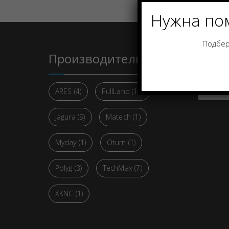
Нужна по
Подбер
Производители
Кате
Select 
ARES
(4)
FullLand
(13)
Jagura
(9)
Matech
(1)
Myday
(1)
Oturn
(1)
Polyg
(3)
TechMax
(7)
XKNC
(1)