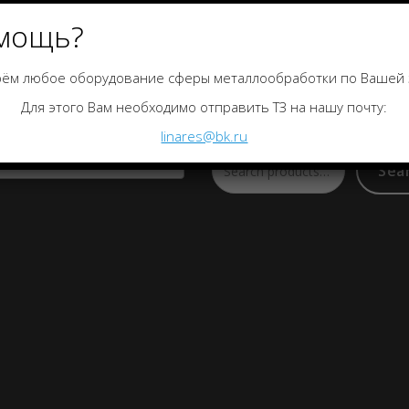
мощь?
ём любое оборудование сферы металлообработки по Вашей 
гории товаров
Поиск по каталогу
Для этого Вам необходимо отправить ТЗ на нашу почту:
linares@bk.ru
a category
Sea
Search
for: