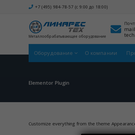
Перейти
+7 (495) 984-78-57 (c 9:00 до 18:00)
к
содержимому
он
Адрес
Почт
 984-78-57
Щербинка,
mail
Спортивная, 7
tech
Металлообрабатывающее оборудование
Оборудование
О компании
Пр
Elementor Plugin
Customize everything from the theme Appearanc