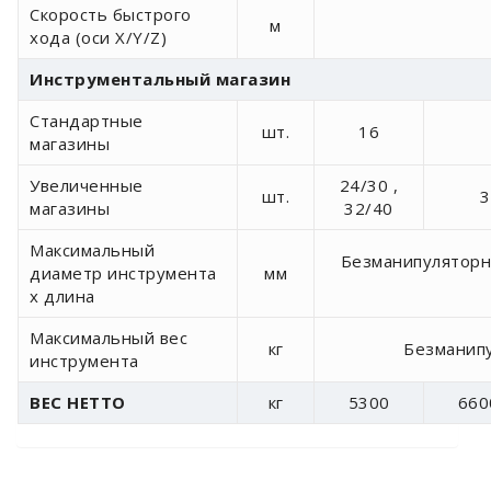
Скорость быстрого
м
хода (оси X/Y/Z)
Инструментальный магазин
Стандартные
шт.
16
магазины
Увеличенные
24/30 ,
шт.
3
магазины
32/40
Максимальный
Безманипуляторный
диаметр инструмента
мм
x длина
Максимальный вес
кг
Безманипу
инструмента
ВЕС НЕТТО
кг
5300
660