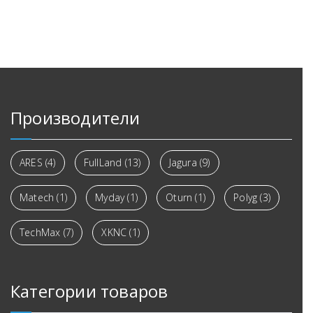
Производители
ARES
(4)
FullLand
(13)
Jagura
(9)
Matech
(1)
Myday
(1)
Oturn
(1)
Polyg
(3)
TechMax
(7)
XKNC
(1)
Категории товаров