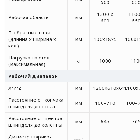
560
65
1300 x
1100
Рабочая область
мм
600
65
Т-образные пазы
(длинна x ширина x
мм
100х18х5
100х1
кол.)
Нагрузка на стол
кг
1000
110
(максимальная)
Рабочий диапазон
X/Y/Z
мм
1200x610x610
1100x
Расстояние от кончика
мм
100–710
100–
шпинделя до стола
Расстояние от центра
мм
645
76
шпинделя до колонны
Диаметр шарико-
мм/