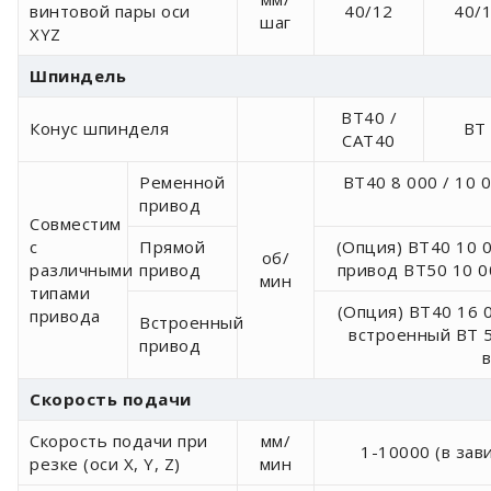
винтовой пары оси
40/12
40/
шаг
XYZ
Шпиндель
BT40 /
Конус шпинделя
BT 
CAT40
Ременной
BT40 8 000 / 10 0
привод
Совместим
с
Прямой
(Опция) BT40 10 
об/
различными
привод
привод BT50 10 0
мин
типами
(Опция) BT40 16 
привода
Встроенный
встроенный BT 5
привод
Скорость подачи
Скорость подачи при
мм/
1-10000 (в зав
резке (оси X, Y, Z)
мин