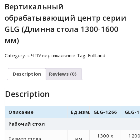
Вертикальный
обрабатывающий центр серии
GLG (Длинна стола 1300-1600
мм)
Category:
с ЧПУ вертикальные
Tag:
FullLand
Description
Reviews (0)
Description
Описание
Ед.изм.
GLG-1266
GLG-1
Рабочий стол
1300 x
1200
Размер стола
мм