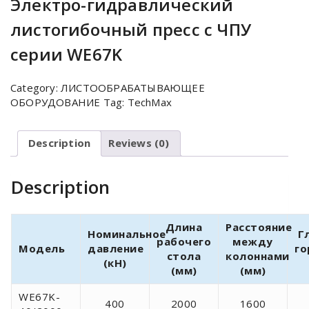
Электро-гидравлический
листогибочный пресс с ЧПУ
серии WE67K
Category:
ЛИСТООБРАБАТЫВАЮЩЕЕ
ОБОРУДОВАНИЕ
Tag:
TechMax
Description
Reviews (0)
Description
Длина
Расстояние
Номинальное
Г
рабочего
между
Модель
давление
го
стола
колоннами
(кН)
(мм)
(мм)
WE67K-
400
2000
1600