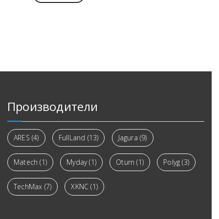
Производители
ARES
(4)
FullLand
(13)
Jagura
(9)
Matech
(1)
Myday
(1)
Oturn
(1)
Polyg
(3)
TechMax
(7)
XKNC
(1)