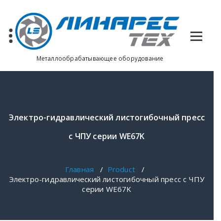
Перейти
к
содержимому
Металлообрабатывающее оборудование
Электро-гидравлический листогибочный пресс
с ЧПУ серии WE67K
Главная
/
Product
/
Электро-гидравлический листогибочный пресс с ЧПУ
серии WE67K