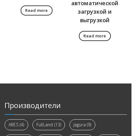
автоматической
Read more
загрузкой и
выгрузкой
Read more
Производители
ARES
(4)
FullLand
(13)
Jagura
(9)