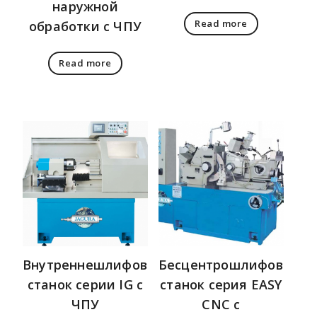
наружной
Read more
обработки с ЧПУ
Read more
Внутреннешлифовальный
Бесцентрошлифоваль
станок серии IG с
станок серия EASY
ЧПУ
CNC с