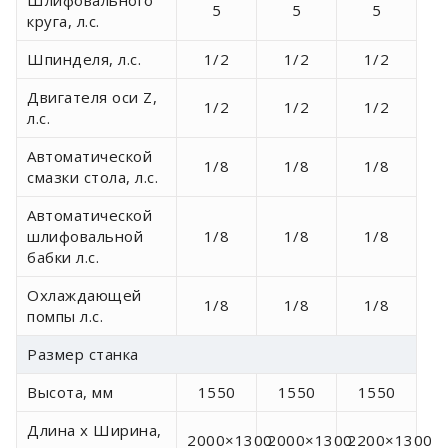
Шлифовального
5
5
5
круга, л.с.
Шпинделя, л.с.
1/2
1/2
1/2
Двигателя оси Z,
1/2
1/2
1/2
л.с.
Автоматической
1/8
1/8
1/8
смазки стола, л.с.
Автоматической
шлифовальной
1/8
1/8
1/8
бабки л.с.
Охлаждающей
1/8
1/8
1/8
помпы л.с.
Размер станка
Высота, мм
1550
1550
1550
Длина х Ширина,
2000×1300
2000×1300
2200×1300