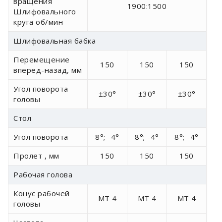
вращения
1900:1500
Шлифовального
круга об/мин
Шлифовальная бабка
Перемещение
150
150
150
вперед-назад, мм
Угол поворота
±30°
±30°
±30°
головы
Стол
Угол поворота
8°; -4°
8°; -4°
8°; -4°
Пролет , мм
150
150
150
Рабочая голова
Конус рабочей
МТ 4
МТ 4
МТ 4
головы