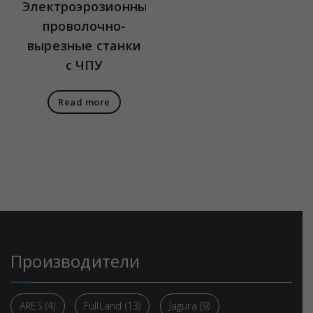
Электроэрозионные
проволочно-
вырезные станки
с ЧПУ
Read more
Производители
ARES
(4)
FullLand
(13)
Jagura
(9)