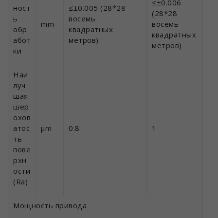
≤±0.006
ност
≤±0.005 (28*28
(28*28
ь
восемь
mm
восемь
обр
квадратных
квадратных
абот
метров)
метров)
ки
Наи
луч
шая
шер
охов
атос
μm
0.8
1
ть
пове
рхн
ости
(Ra)
Мощность привода