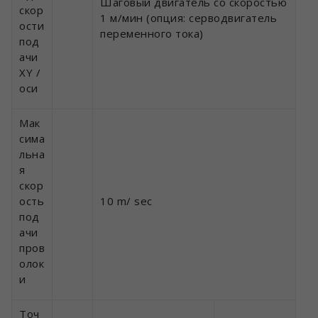
Шаговый двигатель со скоростью
скор
1 м/мин (опция: серводвигатель
ости
переменного тока)
под
ачи
XY /
оси
Мак
сима
льна
я
скор
ость
10 m/ sec
под
ачи
пров
олок
и
Точ