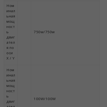
Ном
инал
ьная
мощ
ност
ь
750w/750w
двиг
ател
я по
оси
X / Y
Ном
инал
ьная
мощ
ност
ь
100W/100W
двиг
ател