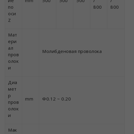
ие
mm
500
500
500
/
/
по
800
800
оси
Z
Мат
ери
ал
Молибденовая проволока
пров
олок
и
Диа
мет
р
mm
Φ0.12 ~ 0.20
пров
олок
и
Мак