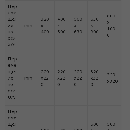
Пер
еме
800
щен
320
400
500
630
x
ие
mm
x
x
x
x
100
по
400
500
630
800
0
оси
X/Y
Пер
еме
щен
220
220
220
320
320
ие
mm
x22
x22
x22
x32
x320
по
0
0
0
0
оси
U/V
Пер
еме
щен
500
500