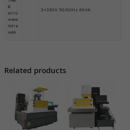
тны
й
3×380V 50/60Hz 6KVA
исто
чник
пита
ния
Related products