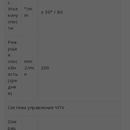
с.
Угол
°/m
± 30° / 80
кону
m
снос
ти
Реж
уща
я
спос
mm
обн
2/mi
200
ость
n
(сре
дня
я)
Система управления ЧПУ
Опе
рац