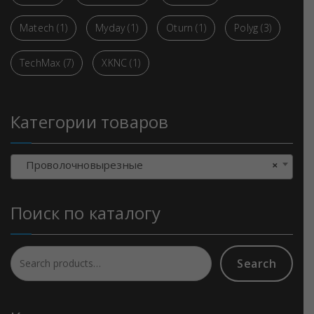
Matech
(1)
Myday
(1)
Oturn
(1)
Polyg
(3)
TechMax
(7)
XKNC
(1)
Категории товаров
Проволочновырезные
×
Поиск по каталогу
Search
Search
for: