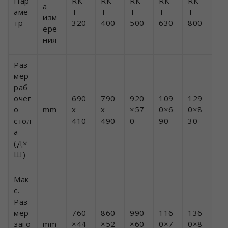
Пар
RK-
RK-
RK-
RK-
RK-
а
аме
T
T
T
T
T
изм
тр
320
400
500
630
800
ере
ния
Раз
мер
раб
очег
690
790
920
109
129
о
mm
x
x
×57
0×6
0×8
стол
410
490
0
90
30
а
(Д×
Ш)
Мак
с.
Раз
мер
760
860
990
116
136
заго
mm
×44
×52
×60
0×7
0×8