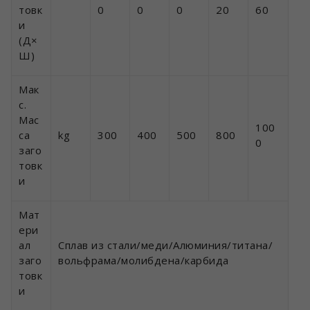
товк
0
0
0
20
60
и
(Д×
Ш)
Мак
с.
Мас
100
са
kg
300
400
500
800
0
заго
товк
и
Мат
ери
ал
Сплав из стали/меди/Алюминия/титана/
заго
вольфрама/молибдена/карбида
товк
и