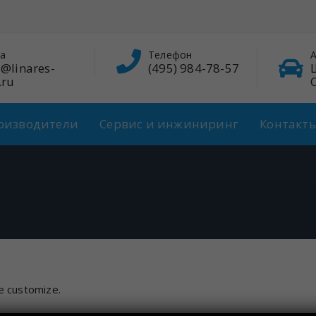
а
Телефон
А
@linares-
(495) 984-78-57
.ru
оизводители
Сервис и инжиниринг
Контакт
e customize.