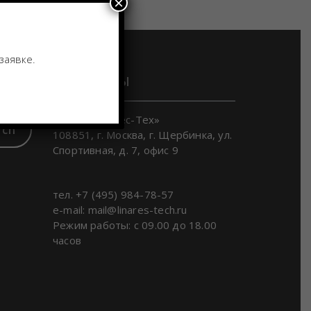
×
заявке.
Контакты
ООО «Линарес-Тех»
rch
108851, г. Москва, г. Щербинка, ул.
Спортивная, д. 7, офис 9
тел. +7 (495) 984-78-57
e-mail: mail@linares-tech.ru
Режим работы: с 09.00 до 18.00
часов