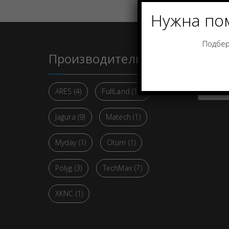
Нужна по
Подбер
Производители
Кате
Select 
ARES
(4)
FullLand
(13)
Jagura
(9)
Matech
(1)
Myday
(1)
Oturn
(1)
Polyg
(3)
TechMax
(7)
XKNC
(1)