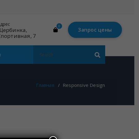
дрес
Почта
0
Щербинка,
mail@linares-
Запрос цены
Спортивная, 7
tech.ru
Search
ы
for:
Главная
/
Responsive Design