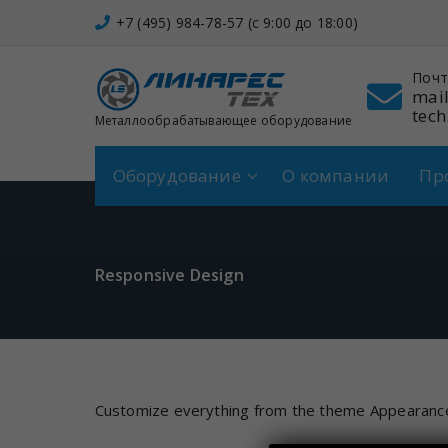
Перейти
+7 (495) 984-78-57 (c 9:00 до 18:00)
к
содержимому
он
Адрес
Почт
 984-78-57
Щербинка,
mail
Спортивная, 7
tech
Металлообрабатывающее оборудование
Оборудование
О компании
Пр
Responsive Design
Customize everything from the theme Appearanc