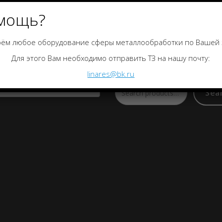
мощь?
ём любое оборудование сферы металлообработки по Вашей 
гории товаров
Поиск по каталогу
Для этого Вам необходимо отправить ТЗ на нашу почту:
linares@bk.ru
a category
Sea
Search
for: