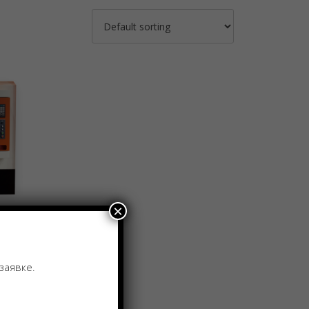
×
с
ой
заявке.