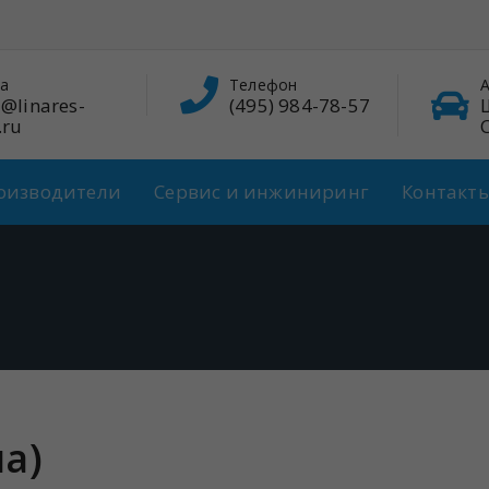
а
Телефон
А
@linares-
(495) 984-78-57
.ru
оизводители
Сервис и инжиниринг
Контакт
на)