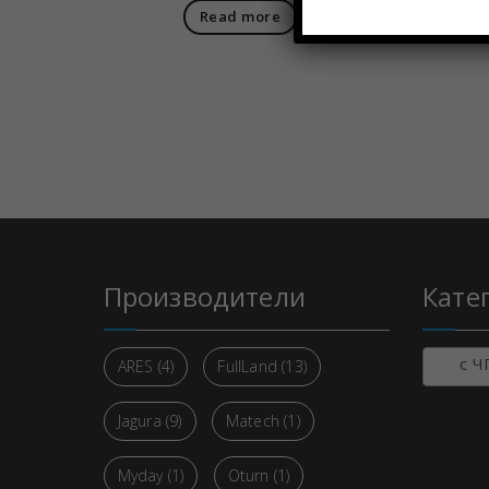
Read more
Производители
Кате
с ЧПУ
ARES
(4)
FullLand
(13)
Jagura
(9)
Matech
(1)
Myday
(1)
Oturn
(1)