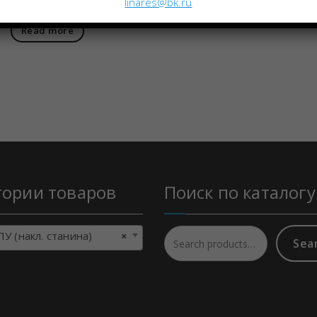
linares@bk.ru
Read more
Read more
гории товаров
Поиск по каталогу
 (накл. станина)
×
Sea
Search
for: