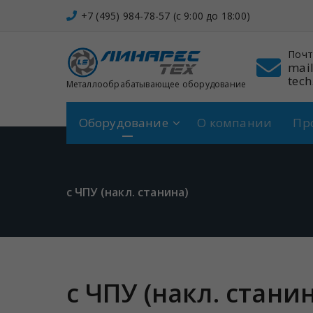
Перейти
+7 (495) 984-78-57 (c 9:00 до 18:00)
к
содержимому
он
Адрес
Почт
 984-78-57
Щербинка,
mail
Спортивная, 7
tech
Металлообрабатывающее оборудование
Оборудование
О компании
Пр
с ЧПУ (накл. станина)
с ЧПУ (накл. стани