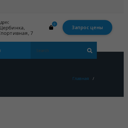
дрес
Почта
0
Щербинка,
mail@linares-
Запрос цены
Спортивная, 7
tech.ru
Search
ы
for:
Главная
/