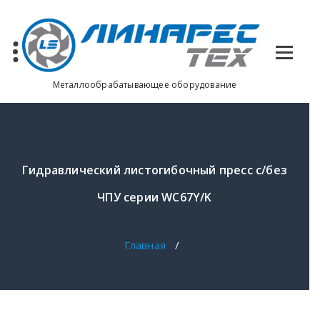
Перейти
к
содержимому
Металлообрабатывающее оборудование
Гидравлический листогибочный пресс с/без
ЧПУ серии WC67Y/K
Главная
/