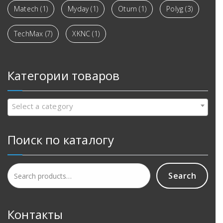
Matech
(1)
Myday
(1)
Oturn
(1)
Polyg
(3)
TechMax
(7)
XKNC
(1)
Категории товаров
Select a category
Поиск по каталогу
Search
Search
for:
Контакты