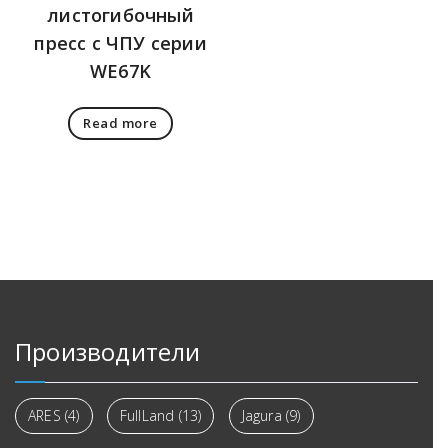
листогибочный
пресс с ЧПУ серии
WE67K
Read more
Производители
ARES
(4)
FullLand
(13)
Jagura
(9)