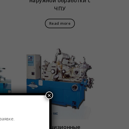
наружной обработки с
ЧПУ
Read more
×
заявке.
ый
Прецизионные