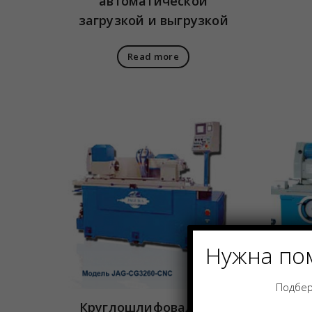
автоматической
загрузкой и выгрузкой
Read more
Нужна по
Подбер
Круглошлифовальные
Кру