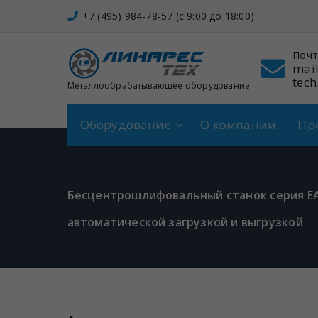
Перейти
+7 (495) 984-78-57 (c 9:00 до 18:00)
к
содержимому
он
Адрес
Почт
 984-78-57
Щербинка,
mail
Спортивная, 7
tech
Металлообрабатывающее оборудование
Оборудование
О компании
Пр
Бесцентрошлифовальный станок серия EA
автоматической загрузкой и выгрузкой