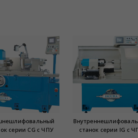
шнешлифовальный
Внутреннешлифовал
нок серии CG с ЧПУ
станок серии IG с Ч