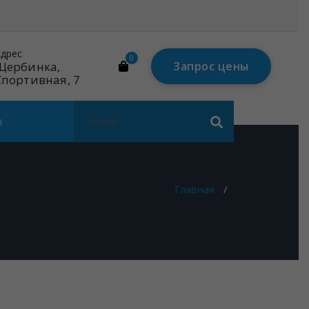
дрес
Почта
0
Щербинка,
mail@linares-
Запрос цены
Спортивная, 7
tech.ru
Search
ы
for:
Главная
/