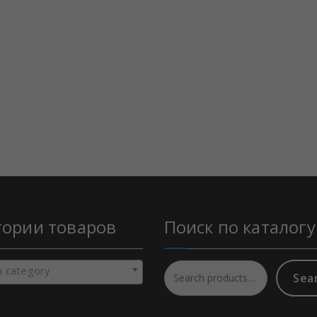
гории товаров
Поиск по каталогу
a category
Sea
Search
for: