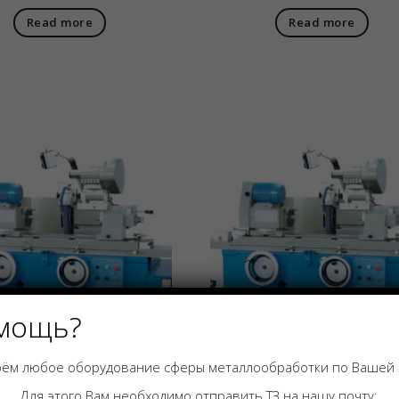
Read more
Read more
мощь?
ём любое оборудование сферы металлообработки по Вашей 
глошлифовальный
Круглошлифовальн
Для этого Вам необходимо отправить ТЗ на нашу почту: