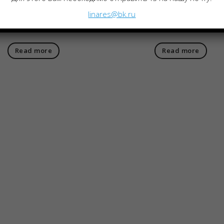
ок Базовая серия AL
станок Базовая серия
linares@bk.ru
етр детали 250 мм)
(Диаметр детали 320
Read more
Read more