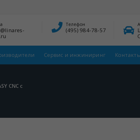
а
Телефон
А
@linares-
(495) 984-78-57
.ru
оизводители
Сервис и инжиниринг
Контакт
SY CNC с