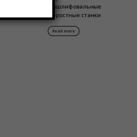
 AL
бесцентрошлифовальные
 мм)
высокоскоростные станки
Read more