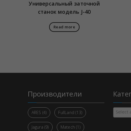
Универсальный заточной
станок модель J-40
Read more
Производители
Кате
Select 
ARES
(4)
FullLand
(13)
Jagura
(9)
Matech
(1)