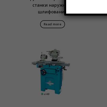
станки наружного
стан
шлифования
(Диам
Read more