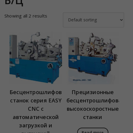
Б/Ц
Showing all 2 results
Бесцентрошлифовальный
Прецизионные
станок серия EASY
бесцентрошлифовальн
CNC с
высокоскоростные
автоматической
станки
загрузкой и
Read more