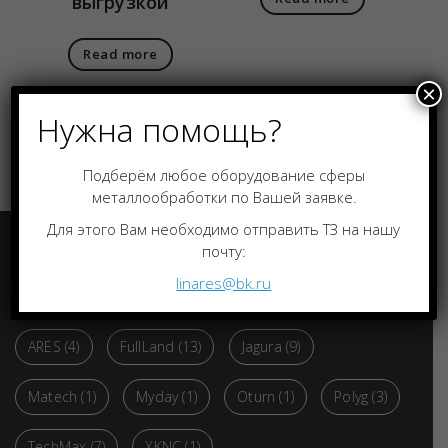
выгрузкой
Read more
×
Нужна помощь?
Подберём любое оборудование сферы
металлообработки по Вашей заявке.
Для этого Вам необходимо отправить ТЗ на нашу
почту:
Производители
linares@bk.ru
ARES
(4)
FullLand
(13)
Jagura
(9)
Matech
(1)
Myday
(1)
Oturn
(1)
Polyg
(3)
TechMax
(7)
XKNC
(1)