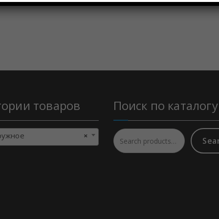
гории товаров
Поиск по каталогу
жное
×
Sea
Search
for: