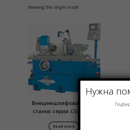
Showing the single result
Нужна по
Внешнешлифовальный
Подбер
станок серии CG с ЧПУ
Read more