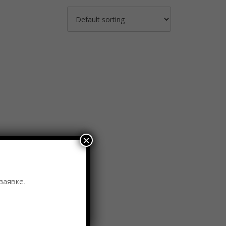
×
заявке.