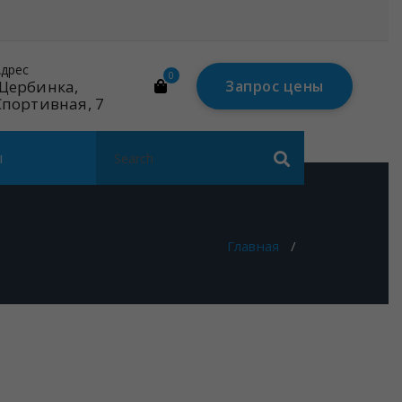
дрес
Почта
0
Щербинка,
mail@linares-
Запрос цены
Спортивная, 7
tech.ru
Search
ы
for:
Главная
/