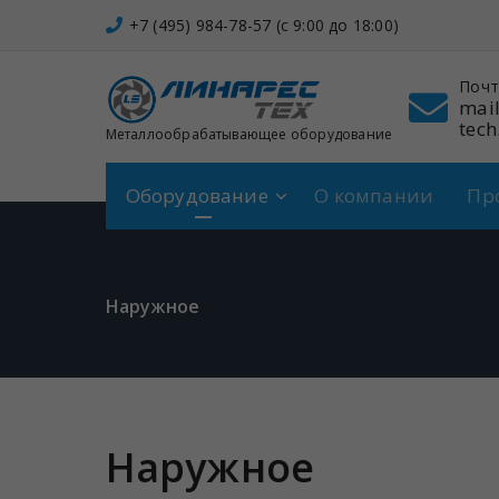
Перейти
+7 (495) 984-78-57 (c 9:00 до 18:00)
к
содержимому
он
Адрес
Почт
 984-78-57
Щербинка,
mail
Спортивная, 7
tech
Металлообрабатывающее оборудование
Оборудование
О компании
Пр
Наружное
Наружное