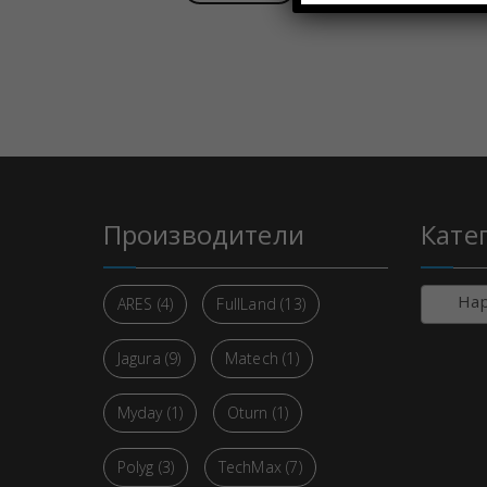
Производители
Кате
Нару
ARES
(4)
FullLand
(13)
Jagura
(9)
Matech
(1)
Myday
(1)
Oturn
(1)
Polyg
(3)
TechMax
(7)