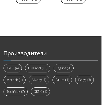
Производители
ARES
(4)
FullLand
(13)
Jagura
(9)
Matech
(1)
Myday
(1)
Oturn
(1)
Polyg
(3)
TechMax
(7)
XKNC
(1)