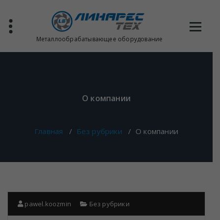
Перейти
к
содержимому
Металлообрабатывающее оборудование
О компании
Главная
/
Без рубрики
/
О компании
pawel.koozmin
Без рубрики