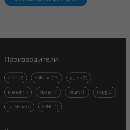
Производители
ARES
(4)
FullLand
(13)
Jagura
(9)
Matech
(1)
Myday
(1)
Oturn
(1)
Polyg
(3)
TechMax
(7)
XKNC
(1)