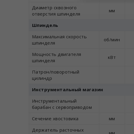
Диаметр сквозного
мм
отверстия шпинделя
Шпиндель
Максимальная скорость
об/мин
шпинделя
Мощность двигателя
кВт
шпинделя
Патрон/поворотный
цилиндр
Инструментальный магазин
Инструментальный
барабан с сервоприводом
Сечение хвостовика
мм
Держатель расточных
мм