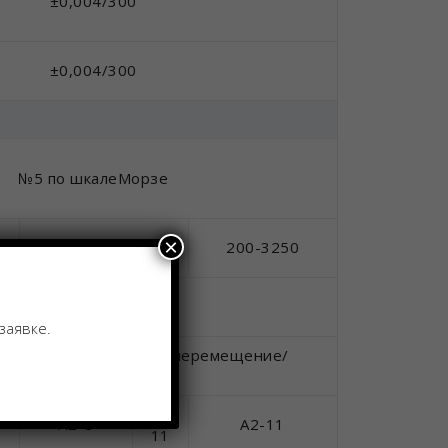
±0,004/300
±0,004/300
№5 по шкалеМорзе
×
200-1750
200-3250
5~30
заявке.
емое гидравлическое перемещение/
сервопривод
-
А2-
А2-8
А2-11
1
11