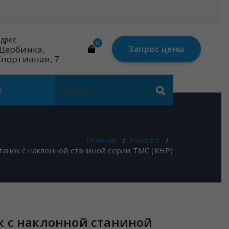
Почта
Телефон
0
mail@linares-
(495) 984-78-57
Запрос цены
tech.ru
Search
ы
for:
Главная
/
Product
/
танок с наклонной станиной серии TMC (КНР)
к с наклонной станиной