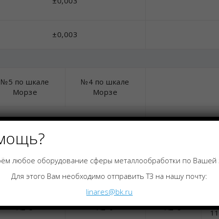
±0,003
±0,003
№5 по шкале
№4 по шкале
Морзе
Морзе
50-500
200-1250
мощь?
5~25
ём любое оборудование сферы металлообработки по Вашей 
Программируемое гидравлическое
Программиру
Для этого Вам необходимо отправить ТЗ на нашу почту:
перемещение
linares@bk.ru
А2
А2-5
А2-6
А2-8
1