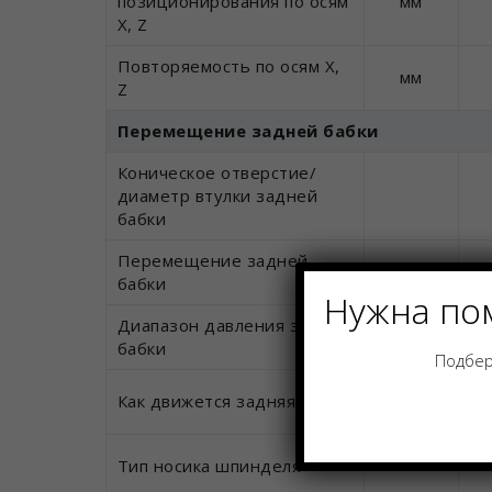
позиционирования по осям
мм
X, Z
Повторяемость по осям X,
мм
Z
Перемещение задней бабки
Коническое отверстие/
диаметр втулки задней
бабки
Перемещение задней
мм
бабки
Нужна по
Диапазон давления задней
Па
бабки
Подбер
Как движется задняя бабка
Тип носика шпинделя