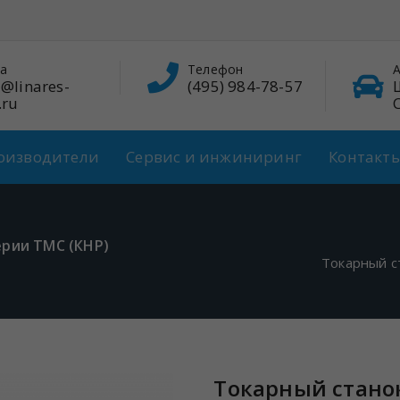
Телефон
Адрес
(495) 984-78-57
Щербинка,
Спортивная, 7
оизводители
Сервис и инжиниринг
Контакт
ерии TMC (КНР)
Токарный с
Токарный стано