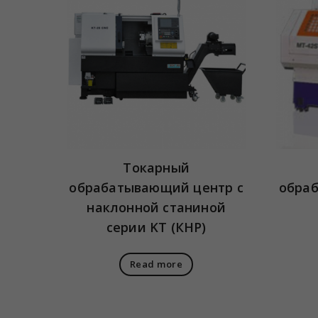
Токарный
обрабатывающий центр с
обра
наклонной станиной
серии KT (КНР)
Read more