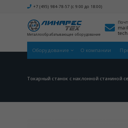
Перейти
+7 (495) 984-78-57 (c 9:00 до 18:00)
к
содержимому
Адрес
Почта
Щербинка,
mail@linares-
Спортивная, 7
tech.ru
Металлообрабатывающее оборудование
Оборудование
О компании
Пр
Токарный станок с наклонной станиной с